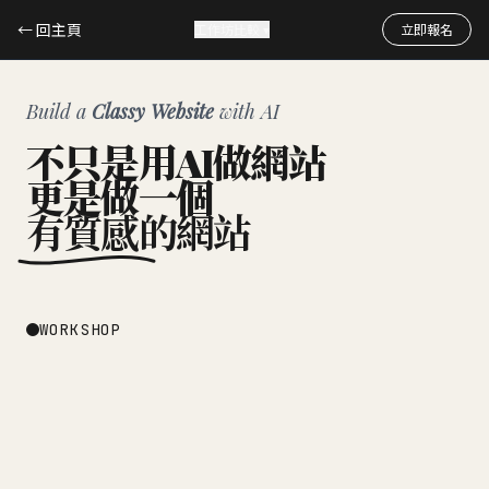
← 回主頁
工作坊比較
▾
立即報名
合報一場折400、兩堂折800...以此類推
Build a
Classy Website
with AI
四場工作坊，
一目了然
不只是用AI做網站
更是做一個
有質感
的網站
AI質感網站工作坊
AI Agent 工作術
回放影片
7/16（四）
DATE
EARLY
-
7/01
WORKSHOP
BIRD
NT$ 1,980
NT$ 1,600
PRICE
NT$ 2,800
GOAL
做出一個低AI味、有質感的網
用Claude Cowork、Claude Code
用一個完
站、作品集、部落格並上線
等AI Agent解決生活繁雜事項
Codi