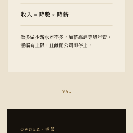
收入 = 時數 × 時薪
做多做少薪水差不多，加薪靠評等與年資。
漲幅有上限，且離開公司即停止。
vs.
OWNER · 老闆