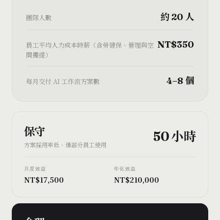
約 20 人
團隊人數
NT$350
員工平均人力成本時薪（含勞健保、管理與空
間攤提）
4–8 個
每月交付 AI 工作流方案數
保守
50 小時
方案採用率低、僅部分員工使用
月度效益
年化效益
NT$17,500
NT$210,000